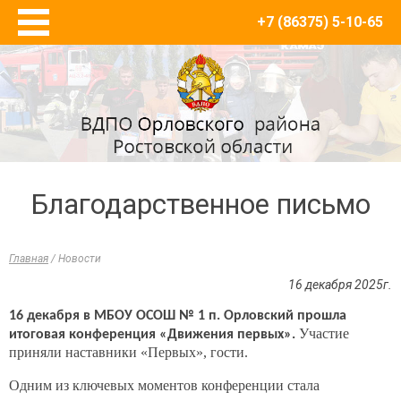
+7 (86375) 5-10-65
Главная
О нас
Новости
Товары и противопожарный инвентарь
Журналы регистрации, плакаты, инструкции по
пожарной безопасности
Благодарственное письмо
Багры
Знаки ПБ
Главная
/
Новости
Кошма
16 декабря 2025г.
Кронштейны для огнетушителей
Лом пожарный
16 декабря в МБОУ ОСОШ № 1 п. Орловский прошла
Участие
итоговая конференция «Движения первых».
Лопаты
приняли наставники «Первых», гости.
Огнетушители
Одним из ключевых моментов конференции стала
Пожарные ведра