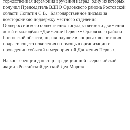
торжественная церемония вручения наград, одну из которых
Пожарные рукава
получил Председатель ВДПО Орловского района Ростовской
области Лопатин С.В. –Благодарственное письмо за
Гайки соединительные, головки переходные,
всестороннюю поддержку местного отделения
стволы
Общероссийского общественно-государственного движения
Средства индивидуальной защиты
детей и молодёжи «Движение Первых» Орловского района
Подставка для огнетушителей и пожарные щиты
Ростовской области, неравнодушие в вопросах воспитания
подрастающего поколения и помощь в организации и
Мотопомпы
проведении событий и мероприятий Движения Первых.
Искрогасители
На конференции дан старт традиционной всероссийской
Топоры пожарные
акции «Российский детский Дед Мороз».
Ранцевые огнетушители
Услуги
Образовательная деятельность
Социально-ориентированная деятельность
Контакты