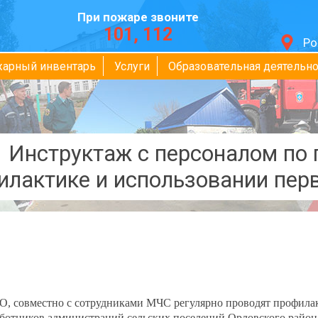
При пожаре звоните
101, 112
Ро
жарный инвентарь
Услуги
Образовательная деятельно
Инструктаж с персоналом по
илактике и использовании пер
, совместно с сотрудниками МЧС регулярно проводят профила
ботников администраций сельских поселений Орловского района.