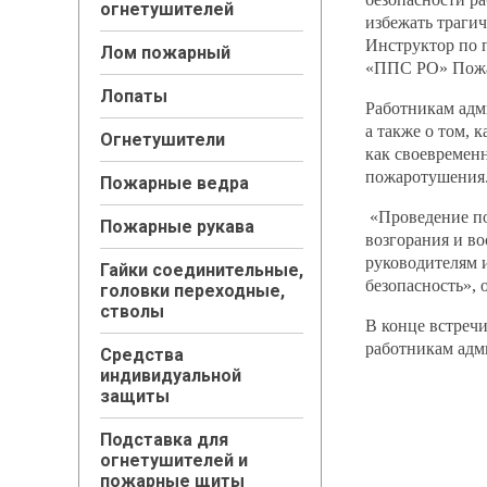
огнетушителей
избежать трагич
Инструктор по 
Лом пожарный
«ППС РО» Пожар
Лопаты
Работникам адм
а также о том, 
Огнетушители
как своевремен
пожаротушения
Пожарные ведра
«Проведение по
Пожарные рукава
возгорания и в
руководителям 
Гайки соединительные,
безопасность»,
головки переходные,
стволы
В конце встреч
работникам адм
Средства
индивидуальной
защиты
Подставка для
огнетушителей и
пожарные щиты