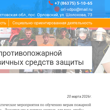
+7 (86375) 5-10-65
orl-vdpo@mail.ru
стовская обл., пос. Орловский, ул. Шолохова, 73
сть
Социально-ориентированная деятельность
Контакты
 противопожарной
вичных средств защиты
20 марта 2026г.
ктические мероприятия по обучению мерам пожарной
 Делается это в первую очередь для того, чтобы