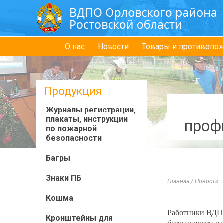
О нас
Новости
Товары и противопо
Продукция
Журналы регистрации,
плакаты, инструкции
проф
по пожарной
безопасности
Багры
Знаки ПБ
Главная
/
Новости
Кошма
Работники ВДПО
Кронштейны для
безопасности ра