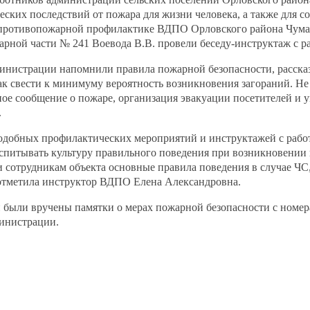
еских последствий от пожара для жизни человека, а также для с
противопожарной профилактике ВДПО Орловского района Чумако
ной части № 241 Воевода В.В. провели беседу-инструктаж с ра
инистрации напомнили правила пожарной безопасности, расска
как свести к минимуму вероятность возникновения загораний. Н
ное сообщение о пожаре, организация эвакуации посетителей и
.
добных профилактических мероприятий и инструктажей с рабо
оспитывать культуру правильного поведения при возникновении 
и сотрудникам объекта основные правила поведения в случае ЧС
 отметила инструктор ВДПО Елена Александровна.
и были вручены памятки о мерах пожарной безопасности с номер
инистрации.