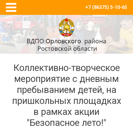
+7 (86375) 5-10-65
Главная
О нас
Новости
Товары и противопожарный инвентарь
Журналы регистрации, плакаты, инструкции по
пожарной безопасности
Коллективно-творческое
Багры
мероприятие с дневным
Знаки ПБ
пребыванием детей, на
Кошма
Кронштейны для огнетушителей
пришкольных площадках
Лом пожарный
в рамках акции
Лопаты
"Безопасное лето!"
Огнетушители
Пожарные ведра