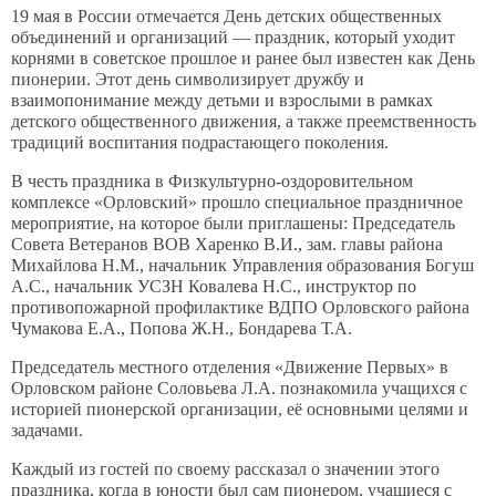
19 мая в России отмечается День детских общественных
Пожарные рукава
объединений и организаций — праздник, который уходит
Гайки соединительные, головки переходные,
корнями в советское прошлое и ранее был известен как День
стволы
пионерии. Этот день символизирует дружбу и
взаимопонимание между детьми и взрослыми в рамках
Средства индивидуальной защиты
детского общественного движения, а также преемственность
Подставка для огнетушителей и пожарные щиты
традиций воспитания подрастающего поколения.
Мотопомпы
В честь праздника в Физкультурно-оздоровительном
комплексе «Орловский» прошло специальное праздничное
Искрогасители
мероприятие, на которое были приглашены: Председатель
Топоры пожарные
Совета Ветеранов ВОВ Харенко В.И., зам. главы района
Михайлова Н.М., начальник Управления образования Богуш
Ранцевые огнетушители
А.С., начальник УСЗН Ковалева Н.С., инструктор по
Услуги
противопожарной профилактике ВДПО Орловского района
Чумакова Е.А., Попова Ж.Н., Бондарева Т.А.
Образовательная деятельность
Социально-ориентированная деятельность
Председатель местного отделения «Движение Первых» в
Орловском районе Соловьева Л.А. познакомила учащихся с
Контакты
историей пионерской организации, её основными целями и
задачами.
Каждый из гостей по своему рассказал о значении этого
праздника, когда в юности был сам пионером, учащиеся с