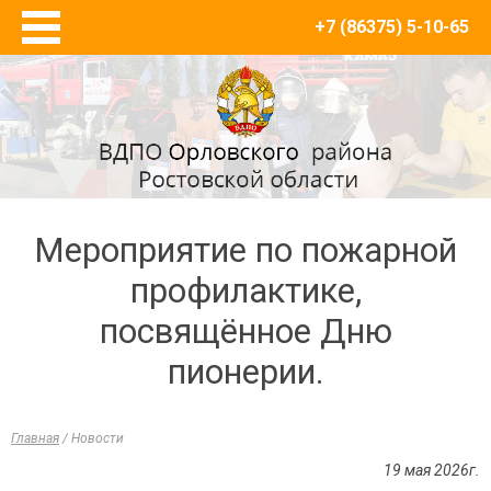
+7 (86375) 5-10-65
Главная
О нас
Новости
Товары и противопожарный инвентарь
Журналы регистрации, плакаты, инструкции по
пожарной безопасности
Мероприятие по пожарной
Багры
профилактике,
Знаки ПБ
посвящённое Дню
Кошма
Кронштейны для огнетушителей
пионерии.
Лом пожарный
Лопаты
Главная
/
Новости
Огнетушители
19 мая 2026г.
Пожарные ведра