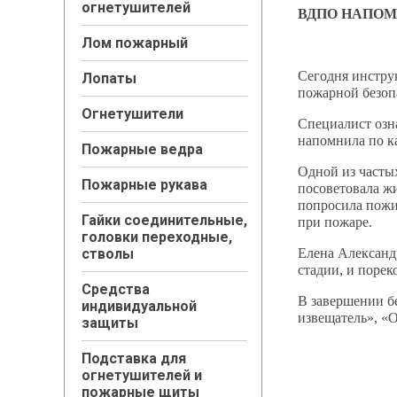
огнетушителей
ВДПО НАПО
Лом пожарный
Сегодня инстру
Лопаты
пожарной безоп
Огнетушители
Специалист озн
напомнила по ка
Пожарные ведра
Одной из часты
Пожарные рукава
посоветовала ж
попросила пожи
Гайки соединительные,
при пожаре.
головки переходные,
стволы
Елена Александ
стадии, и порек
Средства
В завершении б
индивидуальной
извещатель», «О
защиты
Подставка для
огнетушителей и
пожарные щиты