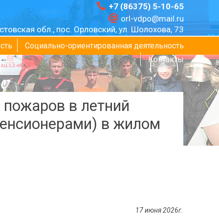
+7 (86375) 5-10-65
orl-vdpo@mail.ru
стовская обл., пос. Орловский, ул. Шолохова, 73
сть
Социально-ориентированная деятельность
Контакты
 пожаров в летний
пенсионерами) в жилом
17 июня 2026г.