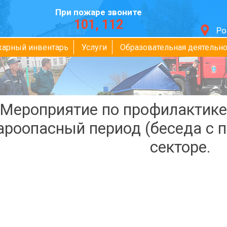
При пожаре звоните
101, 112
Ро
жарный инвентарь
Услуги
Образовательная деятельно
Мероприятие по профилактике
роопасный период (беседа с 
секторе.