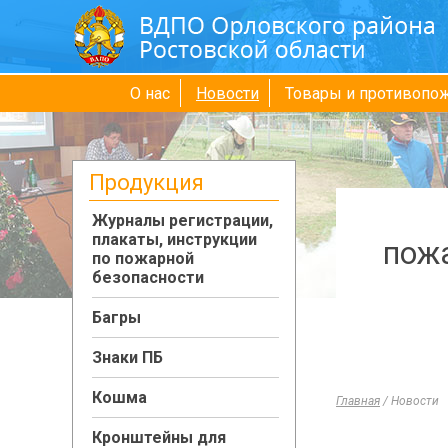
О нас
Новости
Товары и противопо
Продукция
Журналы регистрации,
плакаты, инструкции
пожа
по пожарной
безопасности
Багры
Знаки ПБ
Кошма
Главная
/
Новости
Кронштейны для