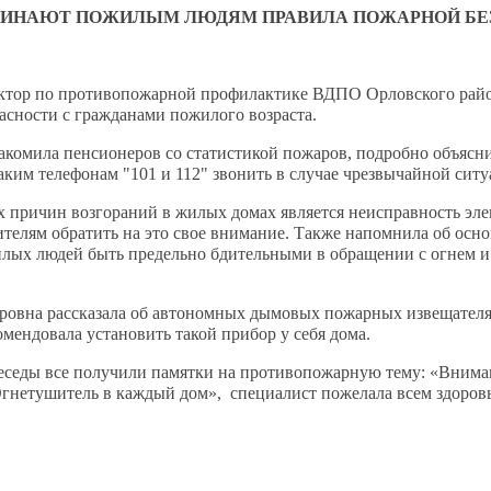
МИНАЮТ ПОЖИЛЫМ ЛЮДЯМ ПРАВИЛА ПОЖАРНОЙ БЕ
ктор по противопожарной профилактике ВДПО Орловского район
асности с гражданами пожилого возраста.
акомила пенсионеров со статистикой пожаров, подробно объясни
ким телефонам "101 и 112" звонить в случае чрезвычайной ситу
х причин возгораний в жилых домах является неисправность эл
ителям обратить на это свое внимание. Также напомнила об осн
лых людей быть предельно бдительными в обращении с огнем и 
ровна рассказала об автономных дымовых пожарных извещателя
омендовала установить такой прибор у себя дома.
еседы все получили памятки на противопожарную тему: «Вним
гнетушитель в каждый дом», специалист пожелала всем здоровья