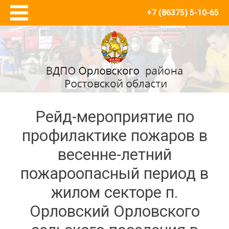
+7 (86375) 5-10-65
Главная
О нас
Новости
Товары и противопожарный инвентарь
Журналы регистрации, плакаты, инструкции по
пожарной безопасности
Рейд-мероприятие по
Багры
профилактике пожаров в
Знаки ПБ
весенне-летний
Кошма
Кронштейны для огнетушителей
пожароопасный период в
Лом пожарный
жилом секторе п.
Лопаты
Орловский Орловского
Огнетушители
Пожарные ведра