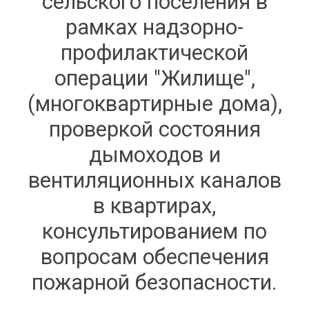
сельского поселения в
Пожарные рукава
рамках надзорно-
Гайки соединительные, головки переходные,
профилактической
стволы
Средства индивидуальной защиты
операции "Жилище",
Подставка для огнетушителей и пожарные щиты
(многоквартирные дома),
Мотопомпы
проверкой состояния
Искрогасители
Топоры пожарные
дымоходов и
Ранцевые огнетушители
вентиляционных каналов
Услуги
в квартирах,
Образовательная деятельность
консультированием по
Социально-ориентированная деятельность
Контакты
вопросам обеспечения
пожарной безопасности.